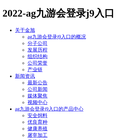
2022-ag九游会登录j9入口
关于金旭
ag九游会登录j9入口的概况
分子公司
发展历程
组织结构
公司荣誉
产业链
新闻资讯
最新公告
公司新闻
媒体聚焦
视频中心
ag九游会登录j9入口的产品中心
安全饲料
优良育种
健康养殖
屠宰加工