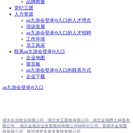
品牌肉食
党纪工团
人力资源
ag九游会登录j9入口的人才理念
培训发展
ag九游会登录j9入口的人才招聘
工作环境
员工风采
联系ag九游会登录j9入口
企业地图
留言板
ag九游会登录j9入口的联系方式
企业下载
ag九游会登录j9入口
友情
链接
浠水长流牧业有限公司 湖北龙王畜牧有限公司 湖北金旭爵士种畜有
限公司 湖北金旭农业发展股份有限公司钟祥分公司 英德市金旭畜
牧有限公司
惠州博罗县泰美畜牧有限公司