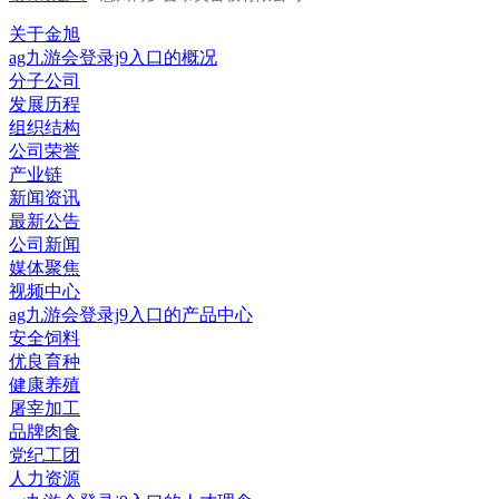
关于金旭
ag九游会登录j9入口的概况
分子公司
发展历程
组织结构
公司荣誉
产业链
新闻资讯
最新公告
公司新闻
媒体聚焦
视频中心
ag九游会登录j9入口的产品中心
安全饲料
优良育种
健康养殖
屠宰加工
品牌肉食
党纪工团
人力资源