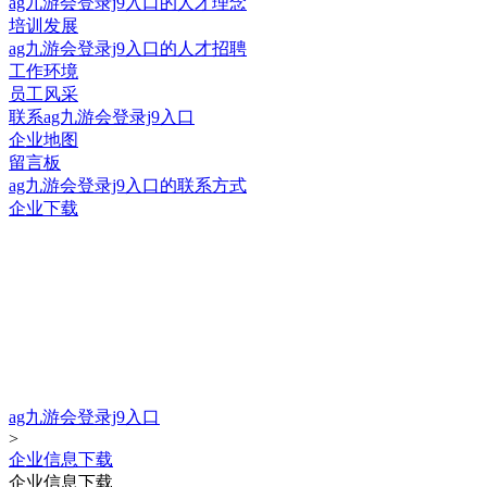
ag九游会登录j9入口的人才理念
培训发展
ag九游会登录j9入口的人才招聘
工作环境
员工风采
联系ag九游会登录j9入口
企业地图
留言板
ag九游会登录j9入口的联系方式
企业下载
ag九游会登录j9入口的版权所有：湖北金旭农业发展股份有限公司
地址：湖北省武汉市武昌区中南路1号国际金融贸易大厦19楼
网站建设：
移动官方二维码
027-85496198
ag九游会登录j9入口
>
企业信息下载
企业信息下载