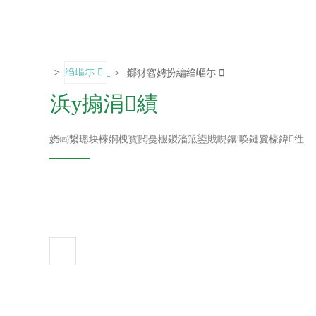
>
绉嶇尓
>
鎯犲窞娉扮編绉嶇尓
浜у搧涓績
瀛愬叕鍙?/div>
娆㈣繋璁块棶婀栧寳閲戞棴鍐滀笟鍙戝睍鑲′唤鏈夐檺鍏徃