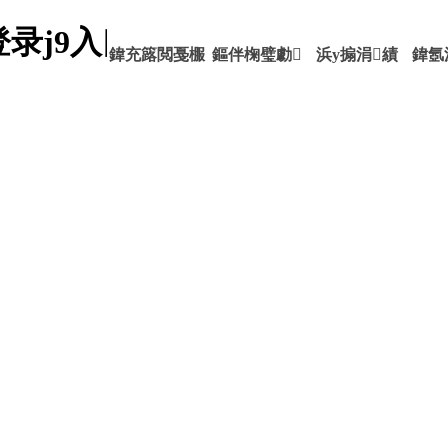
录j9入口
鍏充簬閲戞棴
鏂伴椈璧勮
浜у搧涓績
鍏氬