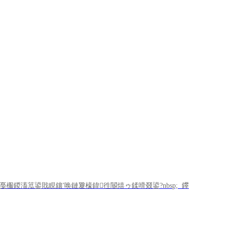
鍐滀笟鍙戝睍鑲′唤鏈夐檺鍏徃閽熺ゥ鍒嗗叕鍙?nbsp; 鑻