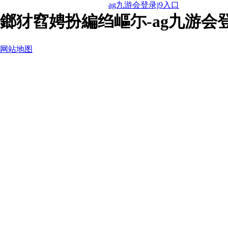
ag九游会登录j9入口
鎯犲窞娉扮編绉嶇尓-ag九游会登
网站地图