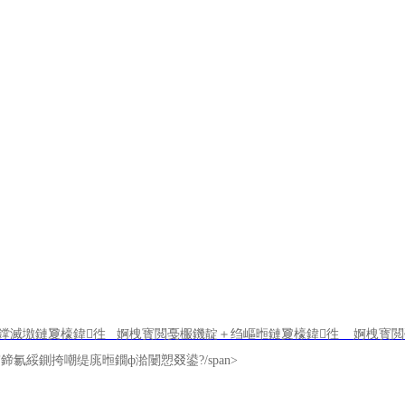
鐣滅墽鏈夐檺鍏徃 婀栧寳閲戞棴鐖靛＋绉嶇暅鏈夐檺鍏徃 婀栧寳閲戞棴
氱綏鍘挎嘲缇庣暅鐗ф湁闄愬叕鍙?/span>