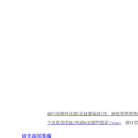
鍙嬫儏
娴犳按闀挎祦鐗т笟鏈夐檺鍏徃 婀栧寳榫欑帇
閾炬帴
卞痉甯傞噾鏃暅鐗ф湁闄愬叕鍙?/span>
鎯犲窞鍗
鍏充簬閲戞棴