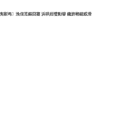
洟寤鸿
浼佷笟鏂囧寲
浜哄姏璧勬簮
鑱旂郴鎴戜滑