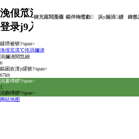
浼佷笟淇℃伅涓嬭浇-ag九游会
鍏充簬閲戞棴
鏂伴椈璧勮
浜у搧涓績
鍏氬
登录j9入口
鍒嗙被锛?/span>
浼佷笟淇℃伅涓嬭浇
涓嬭浇閲忥細
6
鏂囦欢澶у皬锛?/span>
67kb
涓婁竴椤?/span>
1
涓嬩竴椤?/span>
网站地图