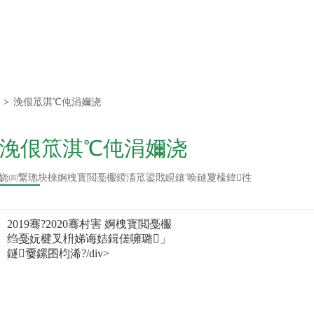
鐗堟潈鎵€鏈夛
腑璺厜璋疯蒋浠
>
浼佷笟淇℃伅涓嬭浇
浼佷笟淇℃伅涓嬭浇
涓嬭浇閲忥細
瀛愬叕鍙?/div>
14
娆㈣繋璁块棶婀栧寳閲戞棴鍐滀笟鍙戝睍鑲′唤鏈夐檺鍏徃
2019骞?2020骞村害 婀栧寳閲戞棴
绉戞妧楗叉枡娣诲姞鍓傞噰璐」
鐩嫑鏍囨枃浠?/div>