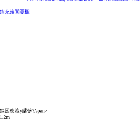
鍏充簬閲戞棴
鏂囦欢澶у皬锛?/span>
鍏徃姒傚喌
1.2m