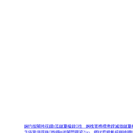
鍙嬫儏
娴犳按闀挎祦鐗т笟鏈夐檺鍏徃 婀栧寳榫欑帇鐣滅墽鏈夐檺
卞痉甯傞噾鏃暅鐗ф湁闄愬叕鍙?/a> 鎯犲窞鍗氱綏鍘挎嘲缇庣
閾炬帴