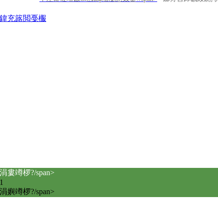
鍏充簬閲戞棴
涓婁竴椤?/span>
鍏徃姒傚喌
1
涓嬩竴椤?/span>