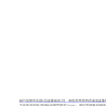
鍙嬫儏
娴犳按闀挎祦鐗т笟鏈夐檺鍏徃 婀栧寳榫欑帇鐣滅墽鏈夐檺
卞痉甯傞噾鏃暅鐗ф湁闄愬叕鍙?/span>
鎯犲窞鍗氱綏鍘挎嘲缇
閾炬帴