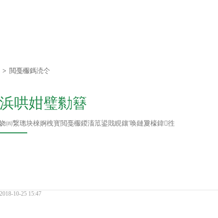
鐗堟潈鎵€鏈夛
腑璺厜璋疯蒋浠
>
閲戞棴鎷涜仒
浜哄姏璧勬簮
瀛愬叕鍙?/div>
娆㈣繋璁块棶婀栧寳閲戞棴鍐滀笟鍙戝睍鑲′唤鏈夐檺鍏徃
2018-10-25 15:47