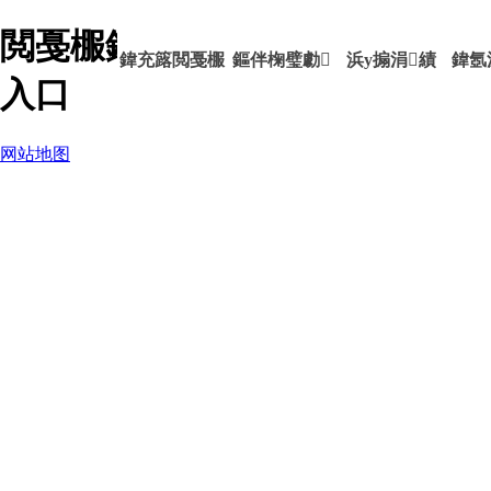
閲戞棴鎷涜仒-ag九游会登录j9
鍏充簬閲戞棴
鏂伴椈璧勮
浜у搧涓績
鍏氬
入口
网站地图