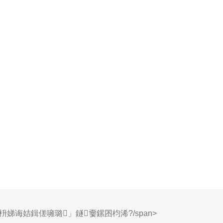
枡娣诲姞鍓傞噰璐」鐩嫑鏍囨枃浠?/span>