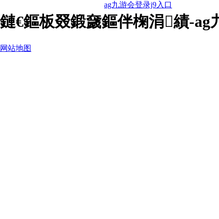
ag九游会登录j9入口
鏈€鏂板叕鍛奯鏂伴椈涓績-ag
网站地图