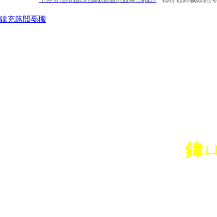
閾炬帴
鍏充簬閲戞棴
鍏
鍏徃姒傚喌