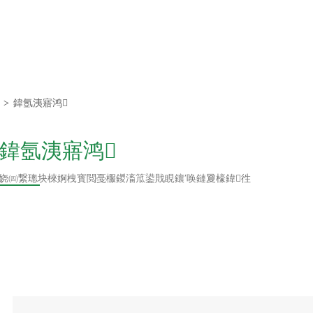
鐗堟潈鎵€鏈夛
腑璺厜璋疯蒋浠
>
鍏氬洟寤鸿
鍏氬洟寤鸿
瀛愬叕鍙?/div>
娆㈣繋璁块棶婀栧寳閲戞棴鍐滀笟鍙戝睍鑲′唤鏈夐檺鍏徃