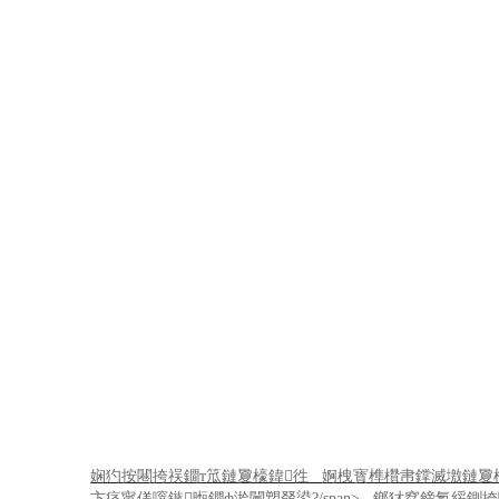
鍙嬫儏
娴犳按闀挎祦鐗т笟鏈夐檺鍏徃 婀栧寳榫欑帇鐣滅墽鏈夐檺
卞痉甯傞噾鏃暅鐗ф湁闄愬叕鍙?/span>
鎯犲窞鍗氱綏鍘挎嘲缇