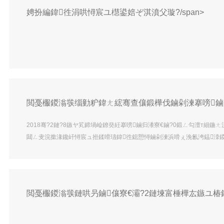
娉扮編鍏徃涓哄憳宸ユ櫘鍙婄ぞ淇濆父璇?/span>
11鏈?9-20鏃ユ櫄锛屾嘲缇庡叕鍙稿氨浜虹ぞ閮?019
锛屼负鍛樺伐杩涜绀句繚甯歌瘑鏅強銆傞€氳繃瀹ｈ
鍙戝睍鍘嗙▼
宠亴宸ョぞ淇濈殑閲嶈鎬э紝鎻愰珮浜嗗憳宸ュ绀句
瓟浜嗗憳宸ュ缂寸撼鑱屽伐绀句繚鎻愬嚭鐨勭枒闂紝
跨瓥鎵撳ソ鍩虹銆?/i>
閲戞棴鍐滃彂缁勭粐鍏ㄤ綋骞查儴鍛樺伐鏀剁湅搴嗙鏀归
2018骞?2鏈?8鏃ヤ笂鍗堝崄鐐癸紝搴嗙鏀归潻寮€鏀?0鍛ㄥ勾澶т細
閮ㄥ叏浣撳湪鑱屽憳宸ュ拰鍒嗗瓙鍏徃鎴愬憳鏀剁湅浜嗗ぇ浼氱洿鎾洓
殑閲嶈璁茶瘽绮剧锛屽叡鍚屾劅鍙楃鍥藉己鍔茬殑鑴夋悘锛屽叡鍚屾劅
佹枃鍖栥€佹暀鑲茬瓑鏂归潰鍙栧緱鐨勮緣鐓屾垚灏便€?/i>
閲戞棴鍐滃彂鏈哄叧鏀儴寮€灞?2鏈堜富棰樺厷鏃ユ椿鍔?/
12鏈?鏃ワ紝閲戞棴鍐滃彂鏈哄叧鏀儴鍙紑12鏈堚€
缁勭粐缁撴瀯
氬憳鍙婂叆鍏氱н鏋佸垎瀛愬弬鍔犱簡娲诲姩锛屾椿鍔ㄧ