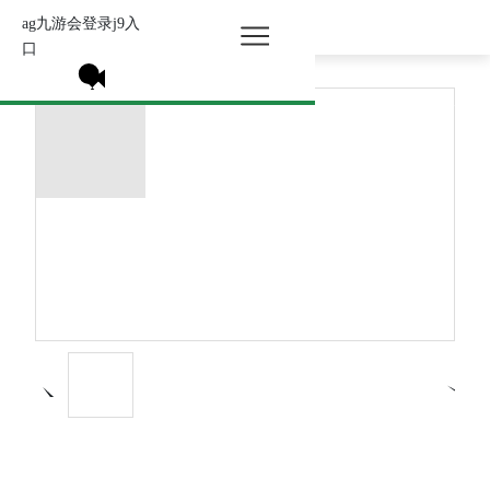
ag九游会登录j9入
所有分类 >
口