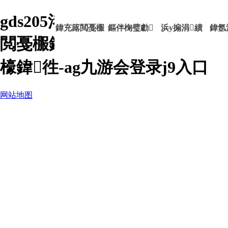
gds205渚涙腐娉ㄥ唽鐚猒婀栧寳
鍏充簬閲戞棴
鏂伴椈璧勮
浜у搧涓績
鍏氬
閲戞棴鍐滀笟鍙戝睍鑲′唤鏈夐
檺鍏徃-ag九游会登录j9入口
网站地图