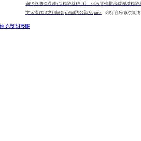
娴犳按闀挎祦鐗т笟鏈夐檺鍏徃 婀栧寳榫欑帇鐣滅墽鏈夐檺
閾炬帴
卞痉甯傞噾鏃暅鐗ф湁闄愬叕鍙?/span>
鎯犲窞鍗氱綏鍘挎嘲缇
鍏充簬閲戞棴
鍏徃姒傚喌