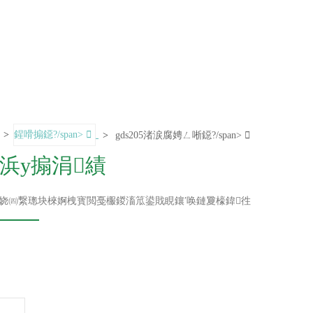
鐗堟潈鎵€鏈夛
腑璺厜璋疯蒋浠
>
鍟嗗搧鐚?/span>
>
gds205渚涙腐娉ㄥ唽鐚?/span>
浜у搧涓績
瀛愬叕鍙?/div>
娆㈣繋璁块棶婀栧寳閲戞棴鍐滀笟鍙戝睍鑲′唤鏈夐檺鍏徃