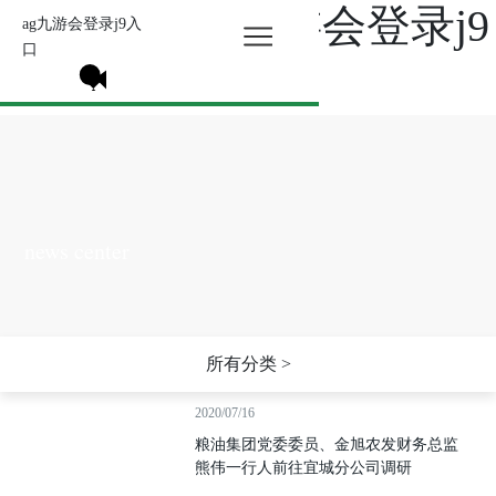
公司新闻-ag九游会登录j9
ag九游会登录j9入
口
入口
news center
所有分类 >
2020/07/16
粮油集团党委委员、金旭农发财务总监
熊伟一行人前往宜城分公司调研