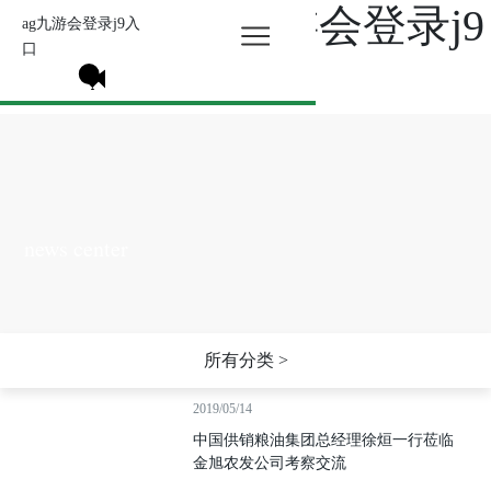
新闻中心-ag九游会登录j9
ag九游会登录j9入
口
入口
news center
所有分类 >
2019/05/14
中国供销粮油集团总经理徐烜一行莅临
金旭农发公司考察交流