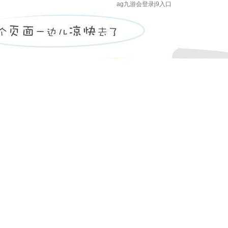
网站地图
ag九游会登录j9入口