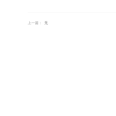
上一篇：
无