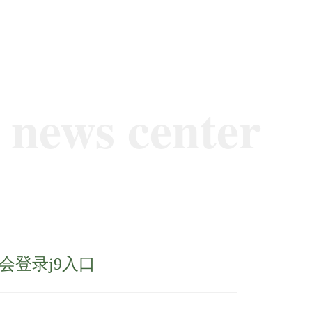
news center
会登录j9入口