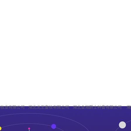
流牧业有限公司 湖北龙王畜牧有限公司 湖北金旭爵士种畜有限公司 湖