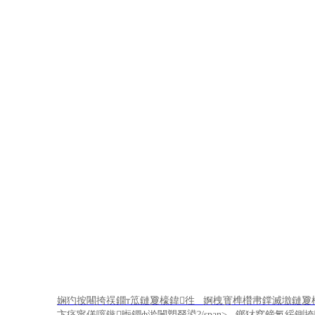
鍙嬫儏
娴犳按闀挎祦鐗т笟鏈夐檺鍏徃 婀栧寳榫欑帇鐣滅墽鏈夐檺
卞痉甯傞噾鏃暅鐗ф湁闄愬叕鍙?/span>
鎯犲窞鍗氱綏鍘挎嘲缇