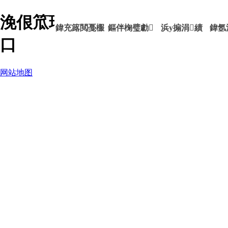
浼佷笟瑙嗛-ag九游会登录j9入
鍏充簬閲戞棴
鏂伴椈璧勮
浜у搧涓績
鍏氬
口
网站地图