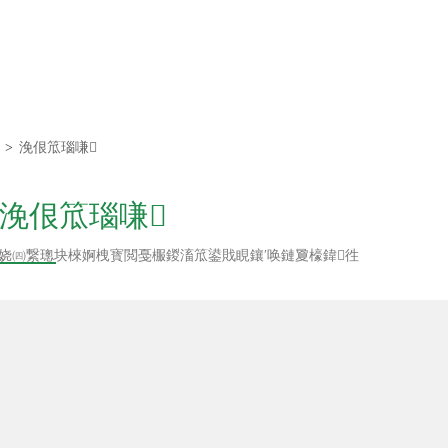
鐗堟潈鎵€鏈夛
腑璺厜璋疯蒋浠
>
浼佷笟瑙嗛
浼佷笟瑙嗛
瀛愬叕鍙?/div>
娆㈣繋璁块棶婀栧寳閲戞棴鍐滀笟鍙戝睍鑲′唤鏈夐檺鍏徃