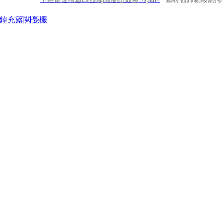
閾炬帴
鍏充簬閲戞棴
鍏徃姒傚喌