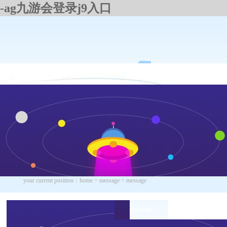
-ag九游会登录j9入口
Home
About Us
News
Products
your current position：
home
>
message
> message
message