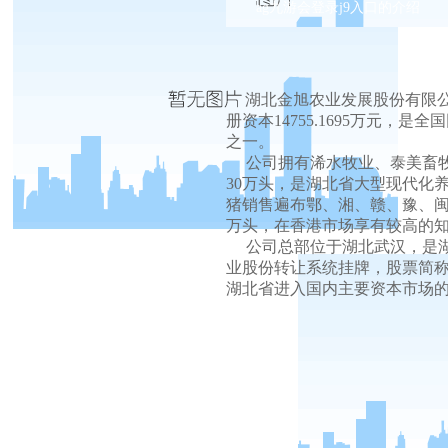
ag九游会登录j9入口的介绍
湖北金旭农业发展股份有限
册资本14755.1695万元
之一。
公司拥有浠水牧业、泰美畜牧
30万头，是湖北省大型现代化
猪销售遍布鄂、湘、赣、豫、闽
万头，在香港市场享有较高的
公司总部位于湖北武汉，是湖北
业股份转让系统挂牌，股票简称“
湖北省进入国内主要资本市场